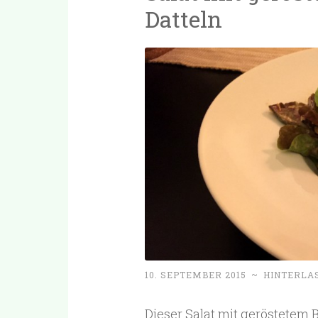
Datteln
10. SEPTEMBER 2015
~
HINTERLA
Dieser Salat mit geröstetem 