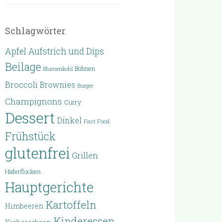
Schlagwörter
Apfel
Aufstrich und Dips
Beilage
Bohnen
Blumenkohl
Broccoli
Brownies
Burger
Champignons
Curry
Dessert
Dinkel
Fast Food
Frühstück
glutenfrei
Grillen
Haferflocken
Hauptgerichte
Kartoffeln
Himbeeren
Kinderessen