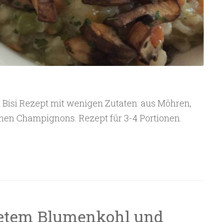
i Bisi Rezept mit wenigen Zutaten: aus Möhren,
schen Champignons. Rezept für 3-4 Portionen.
stetem Blumenkohl und