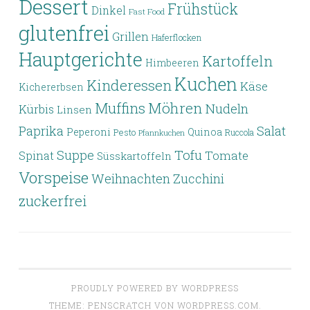
Dessert
Frühstück
Dinkel
Fast Food
glutenfrei
Grillen
Haferflocken
Hauptgerichte
Kartoffeln
Himbeeren
Kuchen
Kinderessen
Käse
Kichererbsen
Möhren
Muffins
Nudeln
Kürbis
Linsen
Paprika
Salat
Peperoni
Quinoa
Pesto
Ruccola
Pfannkuchen
Tofu
Suppe
Tomate
Spinat
Süsskartoffeln
Vorspeise
Weihnachten
Zucchini
zuckerfrei
PROUDLY POWERED BY WORDPRESS
THEME: PENSCRATCH VON
WORDPRESS.COM
.