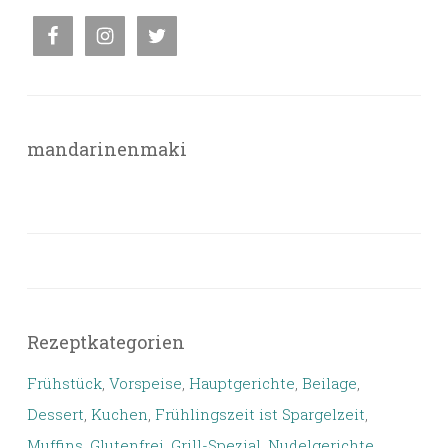
mandarinenmaki
Rezeptkategorien
Frühstück
,
Vorspeise
,
Hauptgerichte
,
Beilage
,
Dessert
,
Kuchen
,
Frühlingszeit ist Spargelzeit
,
Muffins
,
Glutenfrei
,
Grill-Spezial
,
Nudelgerichte
,