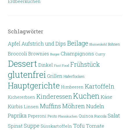
Erdbeerkuchen
Schlagwörter
Beilage
Apfel
Aufstrich und Dips
Bohnen
Blumenkohl
Broccoli
Champignons
Brownies
Curry
Burger
Dessert
Frühstück
Dinkel
Fast Food
glutenfrei
Grillen
Haferflocken
Hauptgerichte
Kartoffeln
Himbeeren
Kuchen
Kinderessen
Käse
Kichererbsen
Möhren
Muffins
Nudeln
Kürbis
Linsen
Paprika
Salat
Peperoni
Quinoa
Pesto
Ruccola
Pfannkuchen
Tofu
Suppe
Tomate
Spinat
Süsskartoffeln