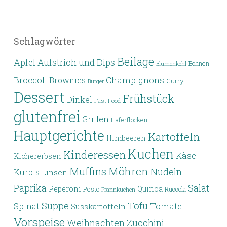
Schlagwörter
Beilage
Apfel
Aufstrich und Dips
Bohnen
Blumenkohl
Broccoli
Champignons
Brownies
Curry
Burger
Dessert
Frühstück
Dinkel
Fast Food
glutenfrei
Grillen
Haferflocken
Hauptgerichte
Kartoffeln
Himbeeren
Kuchen
Kinderessen
Käse
Kichererbsen
Möhren
Muffins
Nudeln
Kürbis
Linsen
Paprika
Salat
Peperoni
Quinoa
Pesto
Ruccola
Pfannkuchen
Tofu
Suppe
Tomate
Spinat
Süsskartoffeln
Vorspeise
Weihnachten
Zucchini