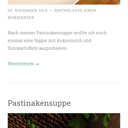
30. NOVEMBER 2014
~
HINTERLASSE EINEN
KOMMENTAR
Nach meiner Pastinakensuppe wollte ich noch
einmal eine Suppe mit Kokosmilch und
Süsskartoffeln ausprobieren.
Weiterlesen
→
Pastinakensuppe