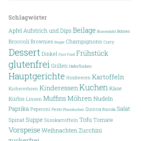
Schlagwörter
Beilage
Apfel
Aufstrich und Dips
Bohnen
Blumenkohl
Broccoli
Champignons
Brownies
Curry
Burger
Dessert
Frühstück
Dinkel
Fast Food
glutenfrei
Grillen
Haferflocken
Hauptgerichte
Kartoffeln
Himbeeren
Kuchen
Kinderessen
Käse
Kichererbsen
Möhren
Muffins
Nudeln
Kürbis
Linsen
Paprika
Salat
Peperoni
Quinoa
Pesto
Ruccola
Pfannkuchen
Tofu
Suppe
Tomate
Spinat
Süsskartoffeln
Vorspeise
Weihnachten
Zucchini
zuckerfrei