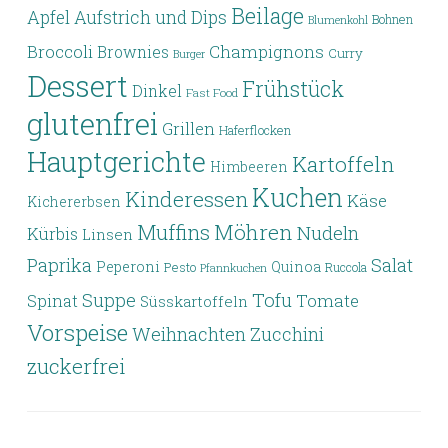
Beilage
Apfel
Aufstrich und Dips
Bohnen
Blumenkohl
Broccoli
Champignons
Brownies
Curry
Burger
Dessert
Frühstück
Dinkel
Fast Food
glutenfrei
Grillen
Haferflocken
Hauptgerichte
Kartoffeln
Himbeeren
Kuchen
Kinderessen
Käse
Kichererbsen
Möhren
Muffins
Nudeln
Kürbis
Linsen
Paprika
Salat
Peperoni
Quinoa
Pesto
Ruccola
Pfannkuchen
Tofu
Suppe
Tomate
Spinat
Süsskartoffeln
Vorspeise
Weihnachten
Zucchini
zuckerfrei