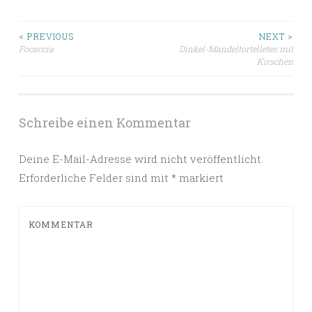
Beitragsnavigation
< PREVIOUS
NEXT >
Focaccia
Dinkel-Mandeltortelletes mit
Kirschen
Schreibe einen Kommentar
Deine E-Mail-Adresse wird nicht veröffentlicht.
Erforderliche Felder sind mit
*
markiert
KOMMENTAR