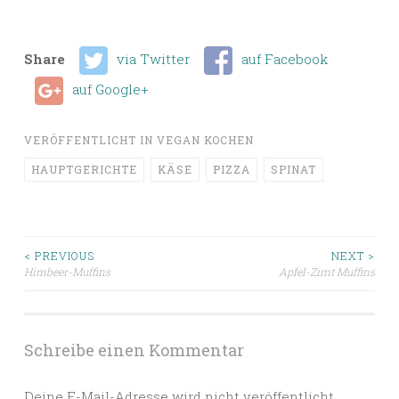
Share
via Twitter
auf Facebook
auf Google+
VERÖFFENTLICHT IN
VEGAN KOCHEN
HAUPTGERICHTE
KÄSE
PIZZA
SPINAT
Beitragsnavigation
< PREVIOUS
NEXT >
Himbeer-Muffins
Apfel-Zimt Muffins
Schreibe einen Kommentar
Deine E-Mail-Adresse wird nicht veröffentlicht.