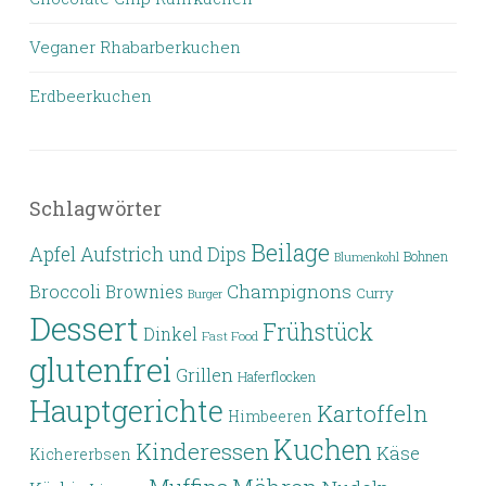
Veganer Rhabarberkuchen
Erdbeerkuchen
Schlagwörter
Beilage
Apfel
Aufstrich und Dips
Bohnen
Blumenkohl
Broccoli
Champignons
Brownies
Curry
Burger
Dessert
Frühstück
Dinkel
Fast Food
glutenfrei
Grillen
Haferflocken
Hauptgerichte
Kartoffeln
Himbeeren
Kuchen
Kinderessen
Käse
Kichererbsen