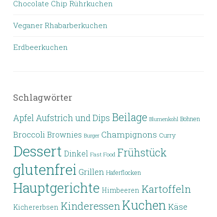
Chocolate Chip Rührkuchen
Veganer Rhabarberkuchen
Erdbeerkuchen
Schlagwörter
Beilage
Apfel
Aufstrich und Dips
Bohnen
Blumenkohl
Broccoli
Champignons
Brownies
Curry
Burger
Dessert
Frühstück
Dinkel
Fast Food
glutenfrei
Grillen
Haferflocken
Hauptgerichte
Kartoffeln
Himbeeren
Kuchen
Kinderessen
Käse
Kichererbsen