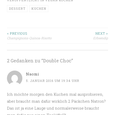
VERÖFFENTLICHT IN
VEGAN KOCHEN
DESSERT
KUCHEN
Beitragsnavigation
< PREVIOUS
NEXT >
Champignons-Quinoa-Risotto
Erbsendip
2 Gedanken zu “
Double Choc
”
Naomi
5. JANUAR 2016 UM 19:34 UHR
Ich möchte morgen den Kuchen mal ausprobieren,
aber braucht man dafür wirklich 2 Päckchen Natron?
Das ist ja eine Lauge und normalerweise braucht