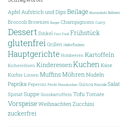
Beilage
Apfel
Aufstrich und Dips
Bohnen
Blumenkohl
Broccoli
Champignons
Brownies
Curry
Burger
Dessert
Frühstück
Dinkel
Fast Food
glutenfrei
Grillen
Haferflocken
Hauptgerichte
Kartoffeln
Himbeeren
Kuchen
Kinderessen
Käse
Kichererbsen
Möhren
Muffins
Nudeln
Kürbis
Linsen
Paprika
Salat
Peperoni
Quinoa
Pesto
Ruccola
Pfannkuchen
Tofu
Suppe
Tomate
Spinat
Süsskartoffeln
Vorspeise
Weihnachten
Zucchini
zuckerfrei