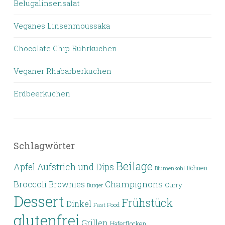
Belugalinsensalat
Veganes Linsenmoussaka
Chocolate Chip Rührkuchen
Veganer Rhabarberkuchen
Erdbeerkuchen
Schlagwörter
Beilage
Apfel
Aufstrich und Dips
Bohnen
Blumenkohl
Broccoli
Champignons
Brownies
Curry
Burger
Dessert
Frühstück
Dinkel
Fast Food
glutenfrei
Grillen
Haferflocken